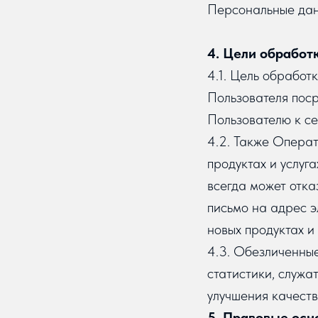
Персональные дан
4. Цели обработ
4.1. Цель обрабо
Пользователя поср
Пользователю к с
4.2. Также Опера
продуктах и услуг
всегда может отк
письмо на адрес э
новых продуктах и
4.3. Обезличенны
статистики, служа
улучшения качеств
5. Правовые осн