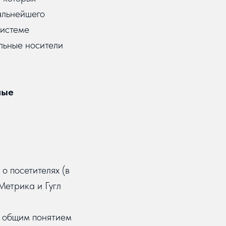
альнейшего
системе
льные носители
ные
о посетителях (в
Метрика и Гугл
ы общим понятием