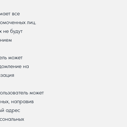
мает все
омоченных лиц.
х не будут
ением
тель может
едомление на
изация
ользователь может
нных, направив
ый адрес
рсональных