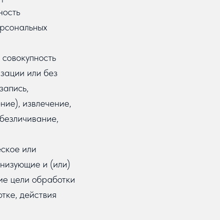
ность
ерсональных
 совокупность
зации или без
запись,
ние), извлечение,
обезличивание,
еское или
низующие и (или)
ие цели обработки
тке, действия