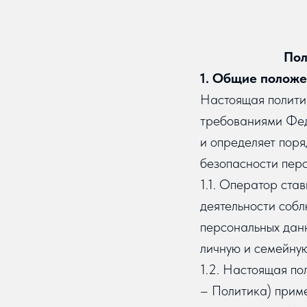
Пол
1. Общие полож
Настоящая политик
требованиями Фед
и определяет пор
безопасности перс
1.1. Оператор ста
деятельности собл
персональных данн
личную и семейную
1.2. Настоящая п
– Политика) приме