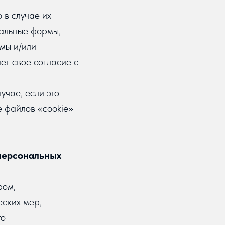
 в случае их
иальные формы,
рмы и/или
ет свое согласие с
учае, если это
 файлов «cookie»
 персональных
ром,
еских мер,
го