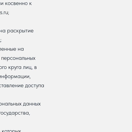
и косвенно к
.ru;
 на раскрытие
;
ленные на
 персональных
о круга лиц, в
 информации,
тавление доступа
ональных данных
государства,
 которых