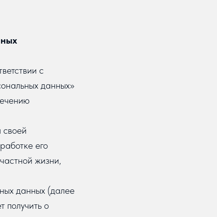
нных
ветствии с
сональных данных»
печению
я своей
работке его
частной жизни,
ных данных (далее
т получить о